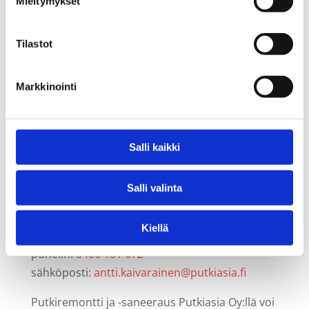
Mieltymykset
verkkopalvelussamme tallennetaan selaimeesi
evästeitä
evästekäytäntömme
mukaisesti.
Tilastot
Valitusoikeus
Mikäli katsot, että sinua koskevien tietojen
Markkinointi
käsittelyssä rikotaan henkilötietojen käsittelyn
asetuksia, sinulla on oikeus tehdä valitus
valvontaviranomaiselle.
Salli kaikki
Jäikö kysyttävää?
Mikäli henkilötietojen käsittelystä heräsi
Salli valinta
kysyttävää, ole meihin rohkeasti yhteydessä.
Kiellä
Antti Käiväräinen
puhelin:
0400 151 672
sähköposti:
antti.kaivarainen@putkiasia.fi
Putkiremontti ja -saneeraus Putkiasia Oy:llä voi