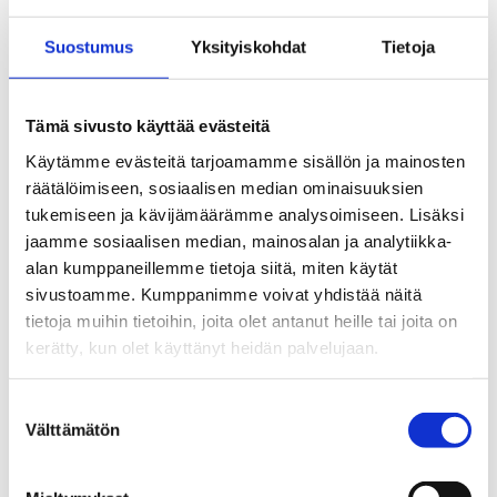
kehittämiseksi. Lähettäessäsi jonkin
verkkopalvelussamme olevan lomakkeen
Suostumus
Yksityiskohdat
Tietoja
antamasi tiedot siirtyvät käsiteltäväksemme.
Lomakkeilla ei ole sallittua lähettää alle 16-
Tämä sivusto käyttää evästeitä
vuotiaiden henkilöiden tietoja, mikäli
Käytämme evästeitä tarjoamamme sisällön ja mainosten
lomakkeen yhteydessä ei ole erikseen muuten
räätälöimiseen, sosiaalisen median ominaisuuksien
mainittu. Henkilötietoja käsitellään meidän ja
tukemiseen ja kävijämäärämme analysoimiseen. Lisäksi
valittujen henkilötietojen käsittelijöiden
jaamme sosiaalisen median, mainosalan ja analytiikka-
alan kumppaneillemme tietoja siitä, miten käytät
toimesta suojatuissa tietoturvallisissa
sivustoamme. Kumppanimme voivat yhdistää näitä
järjestelmissä.
tietoja muihin tietoihin, joita olet antanut heille tai joita on
Markkinointirekisteri
kerätty, kun olet käyttänyt heidän palvelujaan.
Tutustu markkinointitietojen
rekisteri- ja
Suostumuksen
tietosuojaselosteeseen
.
Välttämätön
valinta
Evästeet ja muut tunnistetiedot
Lomakkeilta lähettämiesi tietojen lisäksi