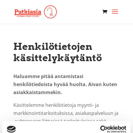
Henkilötietojen
käsittelykäytäntö
Haluamme pitää antamistasi
henkilötiedoista hyvää huolta. Aivan kuten
asiakkaistammekin.
Käsittelemme henkilötietoja myynti- ja
markkinointitarkoituksissa, asiakaspalveluun ja
-suhteeseen liittyvissä tarkoituksissa sekä
asiakastyytyväisyyden ja palvelujemme