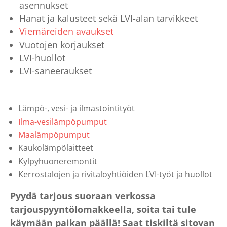
asennukset
Hanat ja kalusteet sekä LVI-alan tarvikkeet
Viemäreiden avaukset
Vuotojen korjaukset
LVI-huollot
LVI-saneeraukset
Lämpö-, vesi- ja ilmastointityöt
Ilma-vesilämpöpumput
Maalämpöpumput
Kaukolämpölaitteet
Kylpyhuoneremontit
Kerrostalojen ja rivitaloyhtiöiden LVI-työt ja huollot
Pyydä tarjous suoraan verkossa
tarjouspyyntölomakkeella, soita tai tule
käymään paikan päällä! Saat tiskiltä sitovan