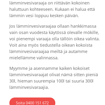
lämminvesivaraaja on riittävän kokoinen
haluttuun kohteeseen. Kukaan ei halua että
lämmin vesi loppuu kesken päivän.
Jos lämminvesivaraajaa ollaan hankkimassa
vain osan vuodesta käytössä olevalle mökille,
voi pienempi varaaja olla tällöin oikea valinta.
Voit aina myös tiedustella oikean kokoista
lämminvesivaraajaa meiltä ja autamme
mielellämme valinnassa.
Myymme ja asennamme kaiken kokoiset
lämminvesivaraajat olivat nämä sitten pieniä
30l, hieman suurempia 100l tai suuria 300l
lämminvesivaraajia.
Soita 0400 151 672