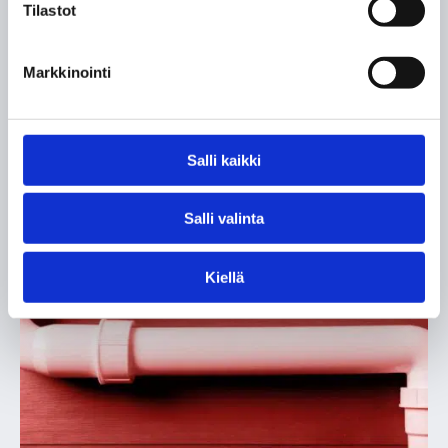
Tilastot
Pyydä tarjous
Markkinointi
Salli kaikki
Salli valinta
Kiellä