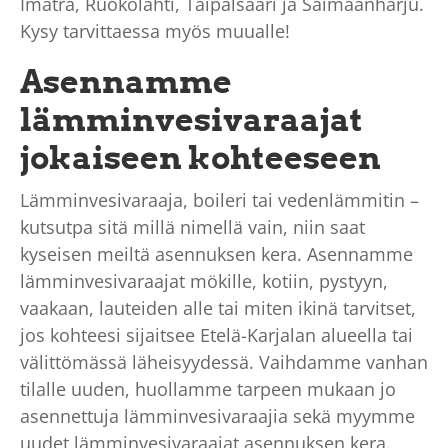
I
matra, R
uokolahti, T
aipalsaari ja S
aimaanharju.
Kysy tarvittaessa myös muualle!
Asennamme
lämminvesivaraajat
jokaiseen kohteeseen
Lämminvesivaraaja, boileri tai vedenlämmitin –
kutsutpa sitä millä nimellä vain, niin saat
kyseisen meiltä asennuksen kera. Asennamme
lämminvesivaraajat mökille, kotiin, pystyyn,
vaakaan, lauteiden alle tai miten ikinä tarvitset,
jos kohteesi sijaitsee Etelä-Karjalan alueella tai
välittömässä läheisyydessä. Vaihdamme vanhan
tilalle uuden, huollamme tarpeen mukaan jo
asennettuja lämminvesivaraajia sekä myymme
uudet lämminvesivaraajat asennuksen kera.