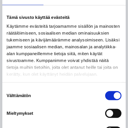
100 – 160 l – kaksi aikuista, sis.
käsienpesuallas ja suihku
Tämä sivusto käyttää evästeitä
160 – 220 l – kolme käyttäjää, sis.
Käytämme evästeitä tarjoamamme sisällön ja mainosten
käsienpesuallas ja suihku
räätälöimiseen, sosiaalisen median ominaisuuksien
220 -300 l – neljä käyttäjää, sis.
tukemiseen ja kävijämäärämme analysoimiseen. Lisäksi
käsienpesuallas, suihku ja kylpyamme
jaamme sosiaalisen median, mainosalan ja analytiikka-
400l ja suuremmat – viisi-kuusi käyttäjää,
alan kumppaneillemme tietoja siitä, miten käytät
sis. käsienpesuallas, suihku ja kylpyamme
sivustoamme. Kumppanimme voivat yhdistää näitä
tietoja muihin tietoihin, joita olet antanut heille tai joita on
Karkeasti voidaan arvioida, että
kerätty, kun olet käyttänyt heidän palvelujaan.
lämminvesivaraajasta saadaan esimerkiksi
suihkuun sopivaa noin 40 asteen lämpöistä
Suostumuksen
vettä noin kaksi kertaa säiliön koon verran.
Välttämätön
valinta
Voit myös aina tiedustella meiltä sopivan
kokoista lämminvesivaraajaa.
Mieltymykset