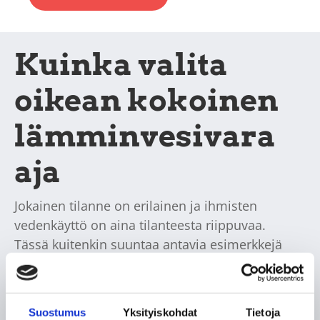
Kuinka valita
oikean kokoinen
lämminvesivara
aja
Jokainen tilanne on erilainen ja ihmisten
vedenkäyttö on aina tilanteesta riippuvaa.
Tässä kuitenkin suuntaa antavia esimerkkejä
eri kokoisten varaajien riittävyydestä.
60 l – yksi aikuinen, sis. käsienpesuallas ja
suihku
Suostumus
Yksityiskohdat
Tietoja