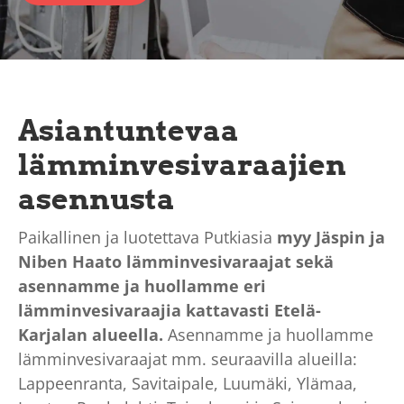
Asiantuntevaa
lämminvesivaraajien
asennusta
Paikallinen ja luotettava Putkiasia
myy Jäspin ja
Niben Haato lämminvesivaraajat sekä
asennamme ja huollamme eri
lämminvesivaraajia kattavasti Etelä-
Karjalan alueella.
Asennamme ja huollamme
lämminvesivaraajat mm. seuraavilla alueilla:
Lappeenranta, S
avitaipale, L
uumäki, Y
lämaa,