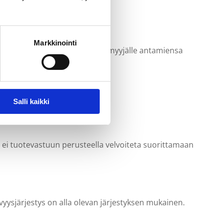
urkaa sopimus.
Markkinointi
jen mukaisesti. Ostaja vastaa myyjälle antamiensa
Salli kaikki
vahinkoja.
ää ei tuotevastuun perusteella velvoiteta suorittamaan
vyysjärjestys on alla olevan järjestyksen mukainen.