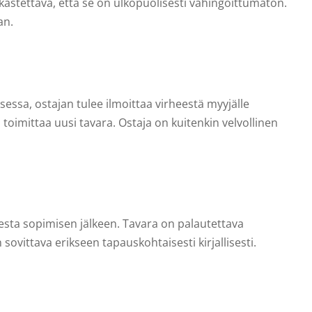
kastettava, että se on ulkopuolisesti vahingoittumaton.
an.
ksessa, ostajan tulee ilmoittaa virheestä myyjälle
 toimittaa uusi tavara. Ostaja on kuitenkin velvollinen
esta sopimisen jälkeen. Tavara on palautettava
vittava erikseen tapauskohtaisesti kirjallisesti.