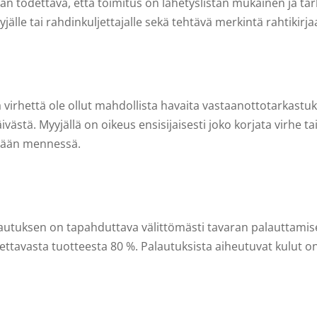
n todettava, että toimitus on lähetyslistan mukainen ja tar
jälle tai rahdinkuljettajalle sekä tehtävä merkintä rahtikirja
ikä virhettä ole ollut mahdollista havaita vastaanottotarkastu
stä. Myyjällä on oikeus ensisijaisesti joko korjata virhe tai
vään mennessä.
lautuksen on tapahduttava välittömästi tavaran palauttamis
avasta tuotteesta 80 %. Palautuksista aiheutuvat kulut on so