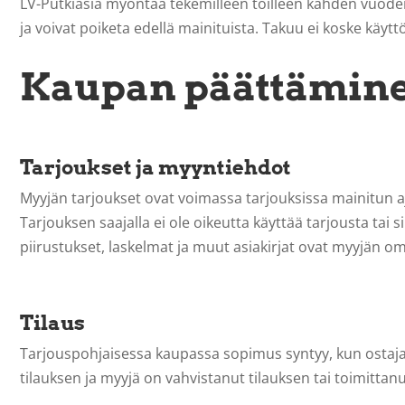
LV-Putkiasia myöntää tekemilleen töilleen kahden vuode
ja voivat poiketa edellä mainituista. Takuu ei koske käyt
Kaupan päättämin
Tarjoukset ja myyntiehdot
Myyjän tarjoukset ovat voimassa tarjouksissa mainitun aj
Tarjouksen saajalla ei ole oikeutta käyttää tarjousta tai s
piirustukset, laskelmat ja muut asiakirjat ovat myyjän omai
Tilaus
Tarjouspohjaisessa kaupassa sopimus syntyy, kun ostaja
tilauksen ja myyjä on vahvistanut tilauksen tai toimittanut