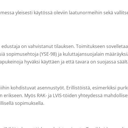
essa yleisesti käytössä oleviin laatunormeihin sekä vall
 edustaja on vahvistanut tilauksen. Toimitukseen sovelletaa
siä sopimusehtoja (YSE-98) ja kuluttajansuojalain määräyksiä
noja hyväksi käyttäen ja että tavara on suojassa säältä, vark
niihin kohdistuvat asennustyöt. Erillistöistä, esimerkiksi pu
an erikseen. Myös RAK- ja LVIS-töiden yhteydessä mahdollises
llisellä sopimuksella.