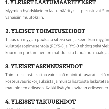
1. YLEISET LAATUMÄÄRITYKSET
Myymien hyödykkeiden laatumääritykset perustuvat Suom
vähäisiin muutoksiin.
2. YLEISET TOIMITUSEHDOT
Tilaus on myyjän puolesta sitova sen jälkeen, kun myyjän
kuluttajasopimusehtoja (REYS-8 ja RYS-9 ehdot) sekä ylei
kuorman purkaminen on mahdollista tehdä normaaleja apukei
3. YLEISET ASENNUSEHDOT
Toimitusseloste kattaa vain siinä mainitut tavarat, sekä 
kosteusvauriokorjauksista ja muista lisätöistä laskuteta
matkoineen erikseen. Kaikki lisätyöt sovitaan erikseen eri
4. YLEISET TAKUUEHDOT