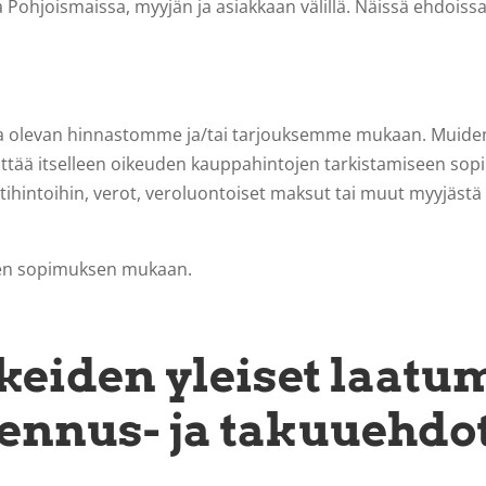
 Pohjoismaissa, myyjän ja asiakkaan välillä. Näissä ehdoiss
sa olevan hinnastomme ja/tai tarjouksemme mukaan. Muiden 
ttää itselleen oikeuden kauppahintojen tarkistamiseen sopim
tuontihintoihin, verot, veroluontoiset maksut tai muut myyj
isen sopimuksen mukaan.
keiden
yleiset laatu
asennus- ja takuuehdo