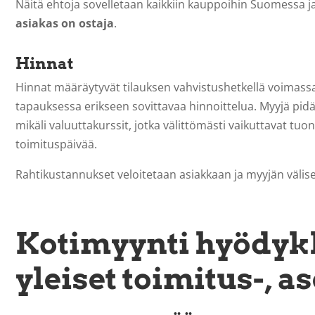
Näitä ehtoja sovelletaan kaikkiin kauppoihin Suomessa ja
asiakas on ostaja
.
Hinnat
Hinnat määräytyvät tilauksen vahvistushetkellä voimas
tapauksessa erikseen sovittavaa hinnoittelua. Myyjä pidä
mikäli valuuttakurssit, jotka välittömästi vaikuttavat 
toimituspäivää.
Rahtikustannukset veloitetaan asiakkaan ja myyjän väl
Kotimyynti hyödyk
yleiset toimitus-, 