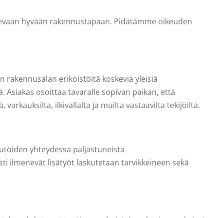
itsevaan hyvään rakennustapaan. Pidätämme oikeuden
n rakennusalan erikoistöitä koskevia yleisiä
. Asiakas osoittaa tavaralle sopivan paikan, että
auksilta, ilkivallalta ja muilta vastaavilta tekijöiltä.
rkutöiden yhteydessä paljastuneista
ti ilmenevät lisätyöt laskutetaan tarvikkeineen sekä