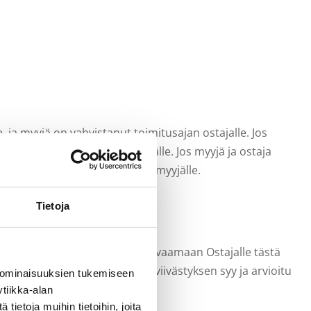
e, ja myyjä on vahvistanut toimitusajan ostajalle. Jos
muutoksesta on saapunut myyjälle. Jos myyjä ja ostaja
 ennakkomaksun saapumisesta myyjälle.
Tietoja
tyy, Myyjä ei ole velvollinen korvaamaan Ostajalle tästä
alle. Samalla tulee ilmoittaa viivästyksen syy ja arvioitu
 ominaisuuksien tukemiseen
tiikka-alan
ietoja muihin tietoihin, joita