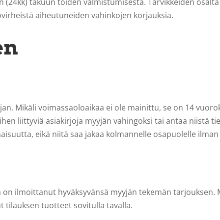
n (24kk) takuun töiden valmistumisesta. Tarvikkeiden osalt
tövirheistä aiheutuneiden vahinkojen korjauksia.
en
an. Mikäli voimassaoloaikaa ei ole mainittu, se on 14 vuoro
iihen liittyviä asiakirjoja myyjän vahingoksi tai antaa niistä t
suutta, eikä niitä saa jakaa kolmannelle osapuolelle ilman eri
 on ilmoittanut hyväksyvänsä myyjän tekemän tarjouksen. M
 tilauksen tuotteet sovitulla tavalla.