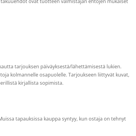
a takuuehdot ovat tuotteen valmistajan ehtojen mukaiset
kautta tarjouksen päiväyksestä/lähettämisestä lukien.
ietoja kolmannelle osapuolelle. Tarjoukseen liittyvät kuvat,
llistä kirjallista sopimista.
uissa tapauksissa kauppa syntyy, kun ostaja on tehnyt