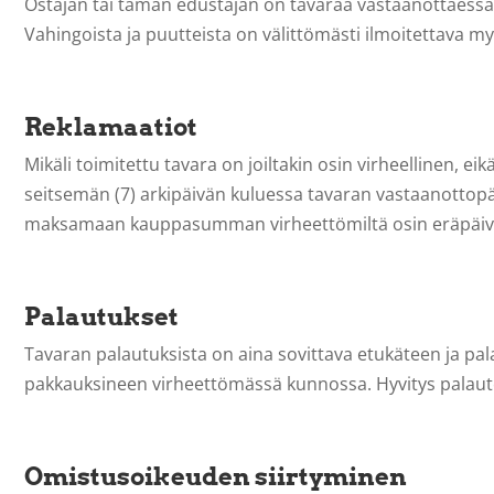
Ostajan tai tämän edustajan on tavaraa vastaanottaessaa
Vahingoista ja puutteista on välittömästi ilmoitettava myy
Reklamaatiot
Mikäli toimitettu tavara on joiltakin osin virheellinen, e
seitsemän (7) arkipäivän kuluessa tavaran vastaanottopäivä
maksamaan kauppasumman virheettömiltä osin eräpäi
Palautukset
Tavaran palautuksista on aina sovittava etukäteen ja pa
pakkauksineen virheettömässä kunnossa. Hyvitys palautett
Omistusoikeuden siirtyminen