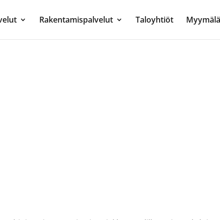
velut
Rakentamispalvelut
Taloyhtiöt
Myymälä