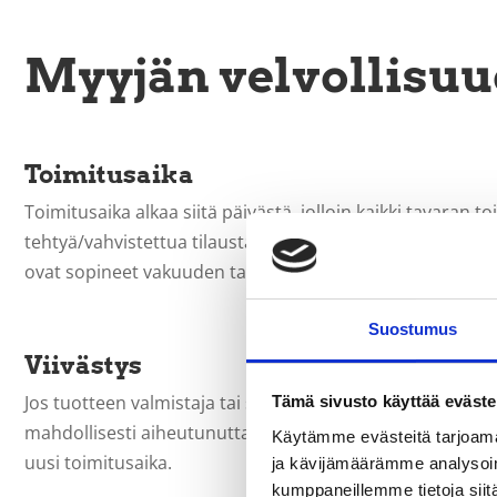
Myyjän velvollisuu
Toimitusaika
Toimitusaika alkaa siitä päivästä, jolloin kaikki tavaran 
tehtyä/vahvistettua tilausta muutetaan, lasketaan toimitu
ovat sopineet vakuuden tai ennakkomaksun antamisesta,
Suostumus
Viivästys
Jos tuotteen valmistaja tai se, jolta Myyjä tavaran hankki
Tämä sivusto käyttää eväste
mahdollisesti aiheutunutta vahinkoa. Myyjä on velvollinen
Käytämme evästeitä tarjoama
uusi toimitusaika.
ja kävijämäärämme analysoim
kumppaneillemme tietoja siitä