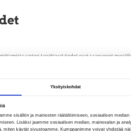
det
toimittamista varten tarvittavat tiedot ovat saapuneet myyjäll
saika alkavaksi siitä päivästä, jolloin ilmoitus viimeisestä 
 toimitusaika luetaan alkavaksi aikaisintaan vakuuden tai
Yksityiskohdat
i, ei ole täyttänyt sopimustaan ja toimitus tämän takia viiväs
itä
 heti viivästyksestä tiedon saatuaan ilmoittamaan siitä ostaj
mme sisällön ja mainosten räätälöimiseen, sosiaalisen median
iseen. Lisäksi jaamme sosiaalisen median, mainosalan ja analy
, miten käytät sivustoamme. Kumppanimme voivat yhdistää näitä t