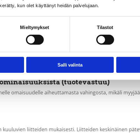
moituksen saamisesta reklamoida viivästyksestä, ja oikeus p
n kerätty, kun olet käyttänyt heidän palvelujaan.
Mieltymykset
Tilastot
sopimuksessa määriteltyjen ja muiden myyjän antamien tieto
udesta.
Salli valinta
viivästymisestä tai virheellisyydestä aiheutuneita välillisiä 
 ominaisuuksista (tuotevastuu)
rtaimelle omaisuudelle aiheuttamasta vahingosta, mikäli myyj
kuuluvien liitteiden mukaisesti. Liitteiden keskinäinen päte