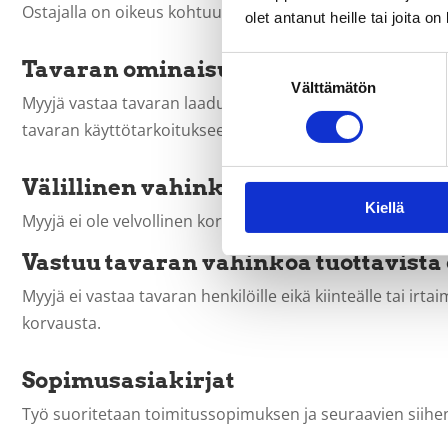
Ostajalla on oikeus kohtuullisessa ajassa (max 7 vrk) il
olet antanut heille tai joita o
Suostumuksen
Tavaran ominaisuudet
Välttämätön
valinta
Myyjä vastaa tavaran laadusta ja ominaisuuksista vain 
tavaran käyttötarkoitukseen liittyvien tietojen oikeellisu
Välillinen vahinko
Kiellä
Myyjä ei ole velvollinen korvaamaan ostajalle toimituksen 
Vastuu tavaran vahinkoa tuottavista
Myyjä ei vastaa tavaran henkilöille eikä kiinteälle tai i
korvausta.
Sopimusasiakirjat
Työ suoritetaan toimitussopimuksen ja seuraavien siihen 