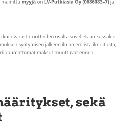
a mainittu
myyjä
on
LV-Putkiasia Oy (
0686083–7)
ja
kuin varastotuotteiden osalta sovelletaan kussakin
uksen syntymisen jälkeen ilman erillistä ilmoitusta,
ästä riippumattomat maksut muuttuvat ennen
määritykset, sekä
t