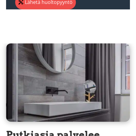
Lähetä huoltopyyntö
Putkiasia palvelee