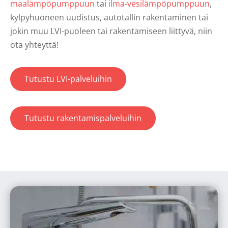
maalämpöpumppuun
tai
ilma-vesilämpöpumppuun
,
kylpyhuoneen uudistus, autotallin rakentaminen tai
jokin muu LVI-puoleen tai rakentamiseen liittyvä, niin
ota yhteyttä!
Tutustu LVI-palveluihin
Tutustu rakentamispalveluihin