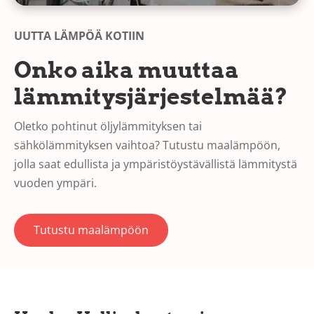
UUTTA LÄMPÖÄ KOTIIN
Onko aika muuttaa
lämmitysjärjestelmää?
Oletko pohtinut öljylämmityksen tai
sähkölämmityksen vaihtoa? Tutustu maalämpöön,
jolla saat edullista ja ympäristöystävällistä lämmitystä
vuoden ympäri.
Tutustu maalämpöön