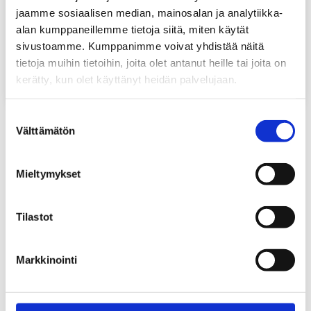
jaamme sosiaalisen median, mainosalan ja analytiikka-
alan kumppaneillemme tietoja siitä, miten käytät
sivustoamme. Kumppanimme voivat yhdistää näitä
tietoja muihin tietoihin, joita olet antanut heille tai joita on
kerätty, kun olet käyttänyt heidän palvelujaan.
Suostumuksen
Välttämätön
valinta
TYÖT SOVITUSSA AIKATAULUSSA
Mieltymykset
Erilaiset putki- ja
rakennustyöt
Tilastot
Putkiremontti ja saneeraus Putkiasia tarjoaa
kattavasti LVI- ja putkiremontteja ja muita putkitöitä
Markkinointi
niin omakotitaloille ja muille kotitalouksille kuin
yrityksille. Lisäksi saat meiltä kattavat