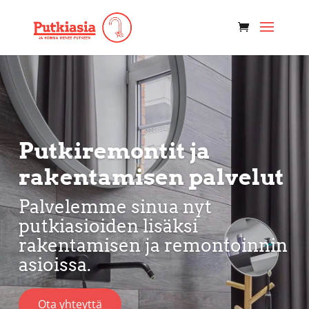
Putkiremontit ja
rakentamisen palvelut
Palvelemme sinua nyt
putkiasioiden lisäksi
rakentamisen ja remontoinnin
asioissa.
Ota yhteyttä