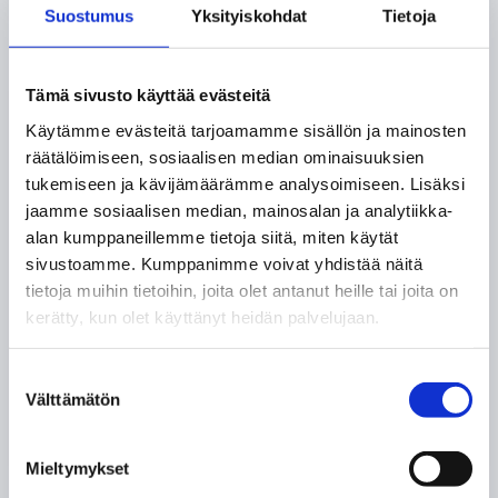
Suostumus
Yksityiskohdat
Tietoja
Tämä sivusto käyttää evästeitä
Käytämme evästeitä tarjoamamme sisällön ja mainosten
räätälöimiseen, sosiaalisen median ominaisuuksien
tukemiseen ja kävijämäärämme analysoimiseen. Lisäksi
jaamme sosiaalisen median, mainosalan ja analytiikka-
alan kumppaneillemme tietoja siitä, miten käytät
sivustoamme. Kumppanimme voivat yhdistää näitä
tietoja muihin tietoihin, joita olet antanut heille tai joita on
kerätty, kun olet käyttänyt heidän palvelujaan.
Suostumuksen
Välttämätön
valinta
Pesuallashana Oras
Pesuallashana Oras
1813 Vega PKV
1814 Vega Bidetta PKV
Mieltymykset