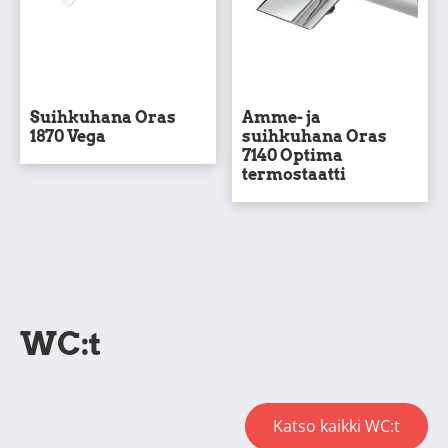
Suihkuhana Oras
Amme- ja
1870 Vega
suihkuhana Oras
7140 Optima
termostaatti
WC:t
Katso kaikki WC:t