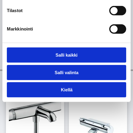
Tilastot
Markkinointi
Suihkut
Salli kaikki
Katso kaikki suihkut
Salli valinta
Kiellä