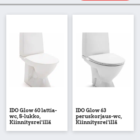
IDO Glow 60 lattia-
IDO Glow 63
wc, S-lukko,
peruskorjaus-wc,
Kiinnitysrei’illä
Kiinnitysrei’illä