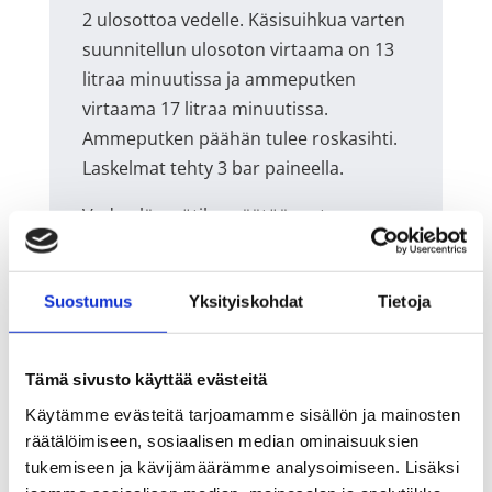
2 ulosottoa vedelle. Käsisuihkua varten
suunnitellun ulosoton virtaama on 13
litraa minuutissa ja ammeputken
virtaama 17 litraa minuutissa.
Ammeputken päähän tulee roskasihti.
Laskelmat tehty 3 bar paineella.
Veden lämpötilan säätöä varten
turvanuppi suojelee sinua eikä anna
kiertää kuumempaa kuin 40 asteista
vettä ilman, että tarvitsee painaa
Suostumus
Yksityiskohdat
Tietoja
säätönupin takana olevaa
vapautuspainiketta.
Tämä sivusto käyttää evästeitä
Tuotekoodi
6350227
Käytämme evästeitä tarjoamamme sisällön ja mainosten
räätälöimiseen, sosiaalisen median ominaisuuksien
Asennushinta sisältää
tukemiseen ja kävijämäärämme analysoimiseen. Lisäksi
matkakorvauksen