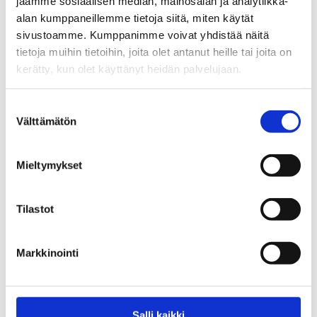
jaamme sosiaalisen median, mainosalan ja analytiikka-
kaupunkialueella. Asennus vaatii
alan kumppaneillemme tietoja siitä, miten käytät
kalustekohtaiset/asuntokohtaiset
sivustoamme. Kumppanimme voivat yhdistää näitä
tietoja muihin tietoihin, joita olet antanut heille tai joita on
sulkuventtiilit.
kerätty, kun olet käyttänyt heidän palvelujaan.
Suostumuksen
Tekniset tiedot
Välttämätön
valinta
Katso mittapiirrustukset
Mieltymykset
Tilastot
Tutustu myös
Markkinointi
Salli kaikki