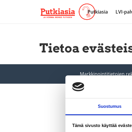
Putkiasia
LVI-pal
Tietoa evästei
Markkinointitietojen rek
Suostumus
Tämä sivusto käyttää eväste