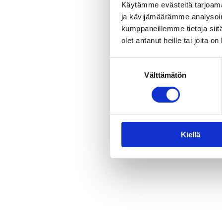
Käytämme evästeitä tarjoama
ja kävijämäärämme analysoim
kumppaneillemme tietoja siitä
olet antanut heille tai joita o
Suostumuksen
Välttämätön
valinta
Kiellä