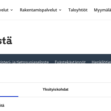
velut
Rakentamispalvelut
Taloyhtiöt
Myymälä
stä
isteri- ja tietosuojaseloste
Evästekäytännöt
Henkilötie
Yksityiskohdat
itä