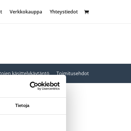
t
Verkkokauppa
Yhteystiedot
tojen käsittelykäytäntö
Toimitusehdot
Tietoja