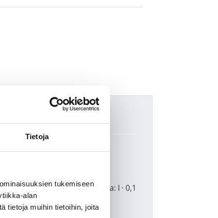
Tietoja
 ominaisuuksien tukemiseen
n pohjaventtiiliä · ääniluokka: I · 0,1
tiikka-alan
ietoja muihin tietoihin, joita