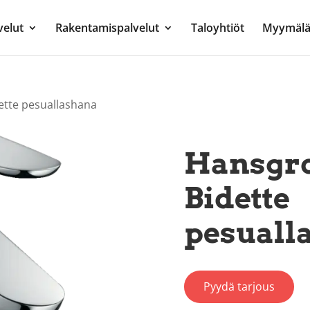
velut
Rakentamispalvelut
Taloyhtiöt
Myymälä
ette pesuallashana
Hansgro
Bidette
pesuall
Pyydä tarjous