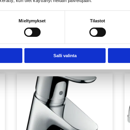
n kerätty, kun olet käyttänyt heidän palvelujaan.
Mieltymykset
Tilastot
Salli valinta