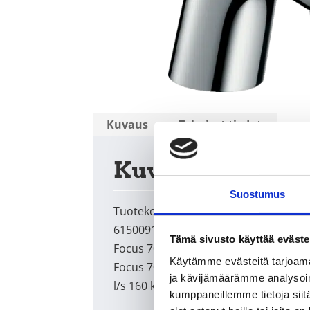
Kuvaus
Tekniset tiedot
Kuvaus
Suostumus
Tuotekoodi
6150091
Tämä sivusto käyttää eväste
Focus 70 bidette Pesuallashana ilman
Käytämme evästeitä tarjoama
Focus 70 Bidette pesuallashana ilman po
ja kävijämäärämme analysoim
l/s 160 kPakromi
kumppaneillemme tietoja siitä