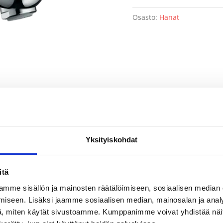
Osasto:
Hanat
Yksityiskohdat
itä
 Pohjaventtiiliä Hansgrohe
mme sisällön ja mainosten räätälöimiseen, sosiaalisen median
hjaventtiiliä · virtaama: 5 l/min · keraaminen säätöosa · ilma
iseen. Lisäksi jaamme sosiaalisen median, mainosalan ja analy
, miten käytät sivustoamme. Kumppanimme voivat yhdistää näitä t