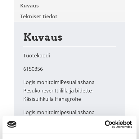
Kuvaus
Tekniset tiedot
Kuvaus
Tuotekoodi
6150356
Logis monitoimiPesuallashana
Pesukoneventtiilillä ja bidette-
Käsisuihkulla Hansgrohe
Logis monitoimipesuallashana
pesukoneventtiilillä ja Bidette-
käsisuihkulla · ComfortZone 190 ·
keraaminen säätöosa · juoksuputken