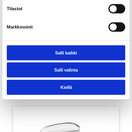
Tilastot
Markkinointi
Keittiöhana Oras 1820
Salli kaikki
Vega
Salli valinta
Pyydä tarjous
Kiellä