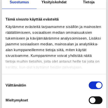
Suostumus
Yksityiskohdat
Tietoja
kääntörajoitin 120° · 0,1 l/s 280 kPa ·
ETA VA 1.42/20305kromi
Tämä sivusto käyttää evästeitä
Käytämme evästeitä tarjoamamme sisällön ja mainosten
Tekniset tiedot
räätälöimiseen, sosiaalisen median ominaisuuksien
tukemiseen ja kävijämäärämme analysoimiseen. Lisäksi
jaamme sosiaalisen median, mainosalan ja analytiikka-
alan kumppaneillemme tietoja siitä, miten käytät
sivustoamme. Kumppanimme voivat yhdistää näitä
tietoja muihin tietoihin, joita olet antanut heille tai joita on
Tutustu myös
kerätty, kun olet käyttänyt heidän palvelujaan.
Suostumuksen
Välttämätön
valinta
Mieltymykset