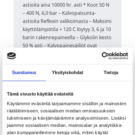
astioita aina 10000 ltr. asti * Koot 50 N
– 400 N, 6,0 bar – Kalvopaisunta-
astioita Reflexin valikoimasta – Maksimi
käyttölämpötila + 120 C löytyy 3, 6 ja 10
barin rakennepaineella – Glykolin kesto
50 % asti – Kalvopainesäiliöt ovat
normaalisti – Kiinteällä kalvolla
rakennepaineeltaan 10 bar,
erikoistilauksena – Kierreliitoksella
Suostumus
Yksityiskohdat
Tietoja
kykenemme toimittamaan myös 16
barisina, – Takuuaika 2 vuotta
muutamia kokoja löytyy myös 25
Tämä sivusto käyttää evästeitä
barisina – Täyttökaasuna typpi – Mallit
Käytämme evästeitä tarjoamamme sisällön ja mainosten
500 ja 600 E, rakennepaine on 6 bar –
räätälöimiseen, sosiaalisen median ominaisuuksien
tukemiseen ja kävijämäärämme analysoimiseen. Lisäksi
500 ja 600 E astiat ovat vaihdettavalla
jaamme sosiaalisen median, mainosalan ja analytiikka-
kalvolla ja omalla painemittarilla
alan kumppaneillemme tietoja siitä, miten käytät