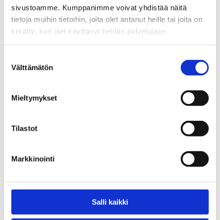
sivustoamme. Kumppanimme voivat yhdistää näitä
tietoja muihin tietoihin, joita olet antanut heille tai joita on
Tekniset tiedot
kerätty, kun olet käyttänyt heidän palvelujaan.
Suostumuksen
Välttämätön
valinta
Tutustu myös
Mieltymykset
Tilastot
Markkinointi
Salli kaikki