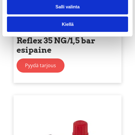
Salli valinta
Kiellä
Kalvopaisunta-astia
Reflex 35 NG/1,5 bar
esipaine
Pyydä tarjous