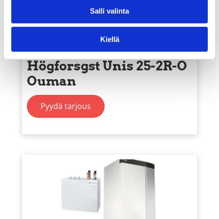
Salli valinta
Kiellä
Kaukolämpökeskus
Högforsgst Unis 25-2R-O
Ouman
Pyydä tarjous