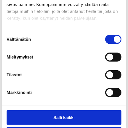
sivustoamme. Kumppanimme voivat yhdistää näitä
tietoja muihin tietoihin, joita olet antanut heille tai joita on
Tekniset tiedot
kerätty, kun olet käyttänyt heidän palvelujaan.
Suostumuksen
Välttämätön
valinta
Tutustu myös
Mieltymykset
Tilastot
Markkinointi
Salli kaikki