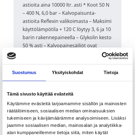
astioita aina 10000 ltr. asti * Koot 50 N
– 400 N, 6,0 bar – Kalvopaisunta-
astioita Reflexin valikoimasta – Maksimi
käyttölämpötila + 120 C löytyy 3, 6 ja 10
barin rakennepaineella – Glykolin kesto
50 % asti – Kalvopainesäiliöt ovat
normaalisti – Kiinteällä kalvolla
rakennepaineeltaan 10 bar,
erikoistilauksena – Kierreliitoksella
Suostumus
Yksityiskohdat
Tietoja
kykenemme toimittamaan myös 16
barisina, – Takuuaika 2 vuotta
muutamia kokoja löytyy myös 25
Tämä sivusto käyttää evästeitä
barisina – Täyttökaasuna typpi – Mallit
Käytämme evästeitä tarjoamamme sisällön ja mainosten
500 ja 600 E, rakennepaine on 6 bar –
räätälöimiseen, sosiaalisen median ominaisuuksien
tukemiseen ja kävijämäärämme analysoimiseen. Lisäksi
500 ja 600 E astiat ovat vaihdettavalla
jaamme sosiaalisen median, mainosalan ja analytiikka-
kalvolla ja omalla painemittarilla
alan kumppaneillemme tietoja siitä, miten käytät