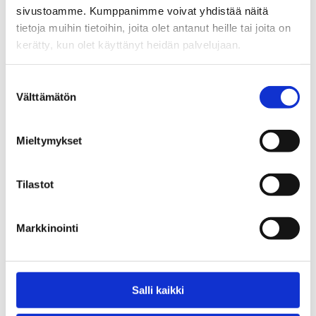
sivustoamme. Kumppanimme voivat yhdistää näitä
tietoja muihin tietoihin, joita olet antanut heille tai joita on
Tekniset tiedot
kerätty, kun olet käyttänyt heidän palvelujaan.
Suostumuksen
Välttämätön
valinta
Tutustu myös
Mieltymykset
Tilastot
Markkinointi
Salli kaikki