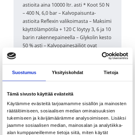
astioita aina 10000 ltr. asti * Koot 50 N
– 400 N, 6,0 bar – Kalvopaisunta-
astioita Reflexin valikoimasta – Maksimi
käyttölämpötila + 120 C löytyy 3, 6 ja 10
barin rakennepaineella – Glykolin kesto
50 % asti – Kalvopainesäiliöt ovat
normaalisti – Kiinteällä kalvolla
rakennepaineeltaan 10 bar,
erikoistilauksena – Kierreliitoksella
Suostumus
Yksityiskohdat
Tietoja
kykenemme toimittamaan myös 16
barisina, – Takuuaika 2 vuotta
muutamia kokoja löytyy myös 25
Tämä sivusto käyttää evästeitä
barisina – Täyttökaasuna typpi – Mallit
Käytämme evästeitä tarjoamamme sisällön ja mainosten
500 ja 600 E, rakennepaine on 6 bar –
räätälöimiseen, sosiaalisen median ominaisuuksien
tukemiseen ja kävijämäärämme analysoimiseen. Lisäksi
500 ja 600 E astiat ovat vaihdettavalla
jaamme sosiaalisen median, mainosalan ja analytiikka-
kalvolla ja omalla painemittarilla
alan kumppaneillemme tietoja siitä, miten käytät