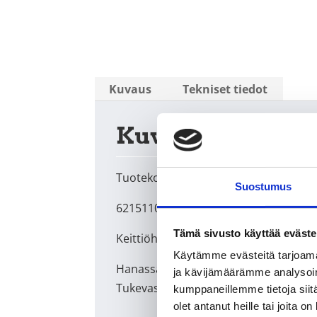
Kuvaus
Tekniset tiedot
Kuvaus
Tuotekoodi
Suostumus
6215110
Tämä sivusto käyttää eväste
Keittiöhana Oras 1825 Vega PKV
Käytämme evästeitä tarjoama
Hanassa on kääntyvä juoksuputki ja pe
ja kävijämäärämme analysoim
Tukevassa kaksikomponenttivivussa o
kumppaneillemme tietoja siitä
olet antanut heille tai joita o