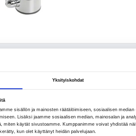
Yksityiskohdat
itä
mme sisällön ja mainosten räätälöimiseen, sosiaalisen median
sukoneventtiili. Juoksuputken kääntymiskulma on 100° (mahd
iseen. Lisäksi jaamme sosiaalisen median, mainosalan ja analy
n veden virtaamaa rajoittava ekonappi.
, miten käytät sivustoamme. Kumppanimme voivat yhdistää näitä t
n kerätty, kun olet käyttänyt heidän palvelujaan.