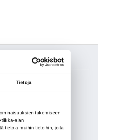
Tietoja
 ominaisuuksien tukemiseen
ollista rajoittaa 40° – 80°).
tiikka-alan
ietoja muihin tietoihin, joita