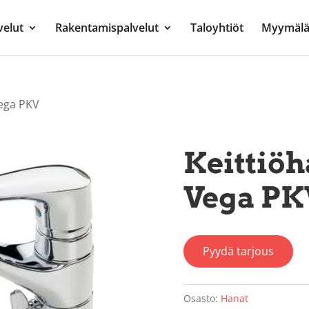
velut
Rakentamispalvelut
Taloyhtiöt
Myymälä
Vega PKV
Keittiöh
Vega PK
Pyydä tarjous
Osasto:
Hanat